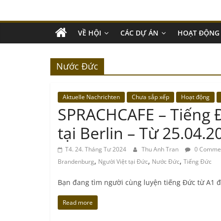
VỀ HỘI
CÁC DỰ ÁN
HOẠT ĐỘNG
Nước Đức
Aktuelle Nachrichten
Chưa sắp xếp
Hoạt động
SPRACHCAFE – Tiếng Đứ
tại Berlin – Từ 25.04.2
T4. 24. Tháng Tư 2024
Thu Anh Tran
0 Comme
,
,
,
Brandenburg
Người Việt tại Đức
Nước Đức
Tiếng Đức
Bạn đang tìm người cùng luyện tiếng Đức từ A1 
Read more