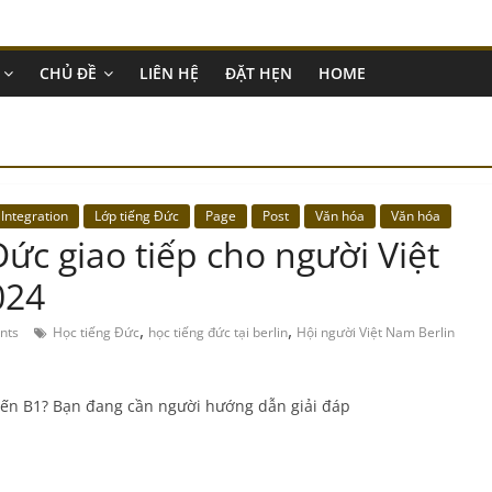
CHỦ ĐỀ
LIÊN HỆ
ĐẶT HẸN
HOME
Integration
Lớp tiếng Đức
Page
Post
Văn hóa
Văn hóa
c giao tiếp cho người Việt
024
,
,
nts
Học tiếng Đức
học tiếng đức tại berlin
Hội người Việt Nam Berlin
đến B1? Bạn đang cần người hướng dẫn giải đáp