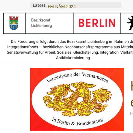
BẾ GIẢNG KHÓA TIẾNG ĐỨC TRẺ
Latest:
EM NĂM 2024
Hội thảo Khởi nghiệp 2025 – Thành
công nhờ sự đồng hành của cộng
đồng
Khai giảng lớp tiếng Đức cho trẻ
em – ngày 28.07.2025
Buổi Tọa Đàm Pháp Lý Cùng Luật
Sư Traine – Ngày 05.04.2025
Hội Người Việt Khai Giảng Lớp
Tiếng Đức A1 2025
H