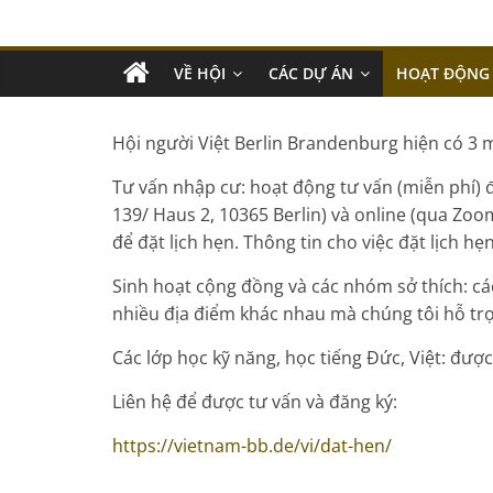
VỀ HỘI
CÁC DỰ ÁN
HOẠT ĐỘNG
Hội người Việt Berlin Brandenburg hiện có 3 
Tư vấn nhập cư: hoạt động tư vấn (miễn phí) đ
139/ Haus 2, 10365 Berlin) và online (qua Zoom/
để đặt lịch hẹn. Thông tin cho việc đặt lịch h
Sinh hoạt cộng đồng và các nhóm sở thích: cá
nhiều địa điểm khác nhau mà chúng tôi hỗ trợ
Các lớp học kỹ năng, học tiếng Đức, Việt: được
Liên hệ để được tư vấn và đăng ký:
https://vietnam-bb.de/vi/dat-hen/