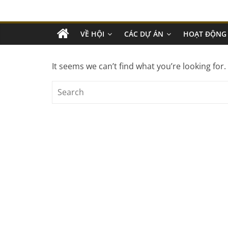
VỀ HỘI
CÁC DỰ ÁN
HOẠT ĐỘNG
It seems we can’t find what you’re looking for