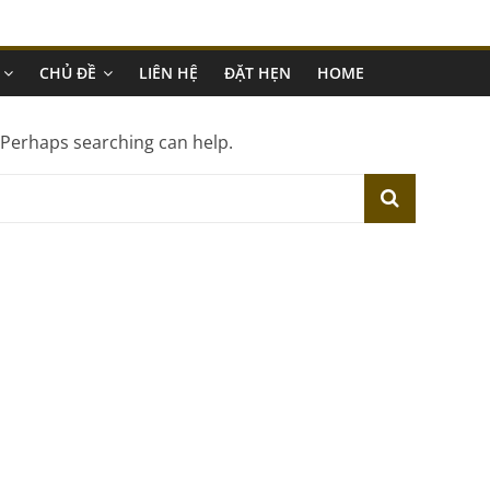
CHỦ ĐỀ
LIÊN HỆ
ĐẶT HẸN
HOME
. Perhaps searching can help.