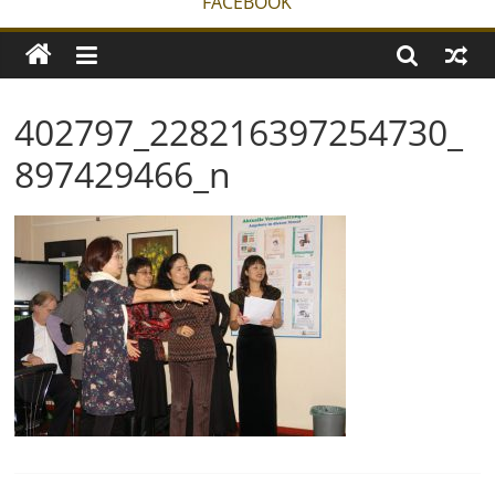
FACEBOOK
402797_228216397254730_
897429466_n