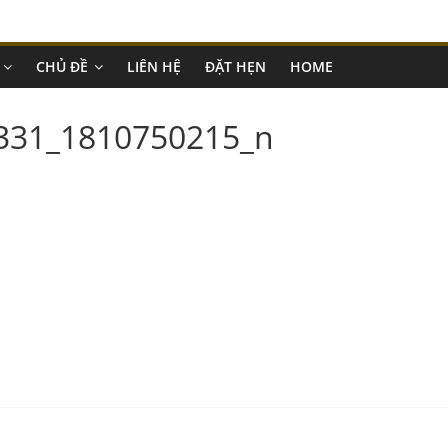
CHỦ ĐỀ
LIÊN HỆ
ĐẶT HẸN
HOME
331_1810750215_n