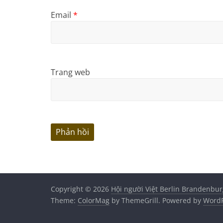
Email
*
Trang web
Copyright © 2026
Hội người Việt Berlin Brandenbur
Theme:
ColorMag
by ThemeGrill. Powered by
WordP