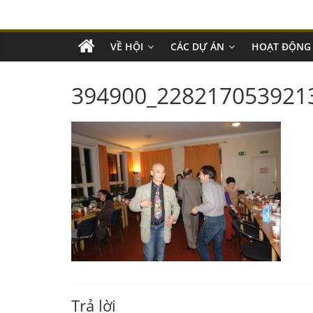
VỀ HỘI
CÁC DỰ ÁN
HOẠT ĐỘNG
394900_228217053921
Trả lời