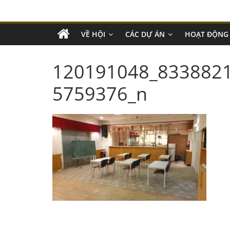
VỀ HỘI
CÁC DỰ ÁN
HOẠT ĐỘNG
120191048_833882
5759376_n