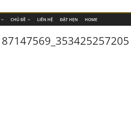
CHỦ ĐỀ
LIÊN HỆ
ĐẶT HẸN
HOME
187147569_353425257205