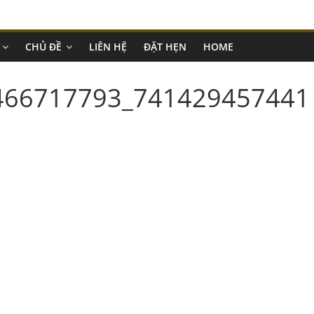
CHỦ ĐỀ
LIÊN HỆ
ĐẶT HẸN
HOME
466717793_741429457441