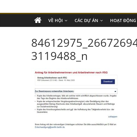
VỀ HỘI
CÁC DỰ ÁN
HOẠT ĐỘNG
84612975_2667269
3119488_n