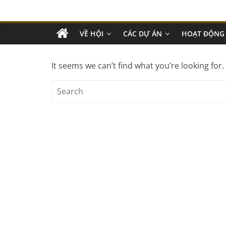
VỀ HỘI
CÁC DỰ ÁN
HOẠT ĐỘNG
It seems we can’t find what you’re looking for