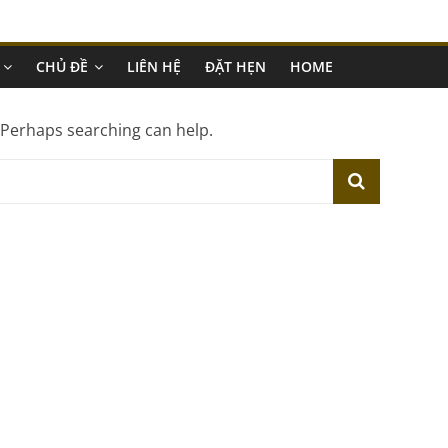
CHỦ ĐỀ
LIÊN HỆ
ĐẶT HẸN
HOME
. Perhaps searching can help.