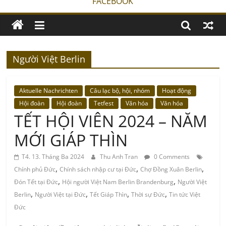
FACEBOOK
Người Việt Berlin
Aktuelle Nachrichten
Câu lạc bộ, hội, nhóm
Hoạt động
Hội đoàn
Hội đoàn
Tetfest
Văn hóa
Văn hóa
TẾT HỘI VIÊN 2024 – NĂM
MỚI GIÁP THÌN
T4. 13. Tháng Ba 2024
Thu Anh Tran
0 Comments
,
,
,
Chính phủ Đức
Chính sách nhập cư tại Đức
Chợ Đồng Xuân Berlin
,
,
Đón Tết tại Đức
Hội người Việt Nam Berlin Brandenburg
Người Việt
,
,
,
,
Berlin
Người Việt tại Đức
Tết Giáp Thìn
Thời sự Đức
Tin tức Việt
Đức