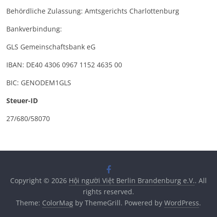
Behördliche Zulassung: Amtsgerichts Charlottenburg
Bankverbindung:
GLS Gemeinschaftsbank eG
IBAN: DE40 4306 0967 1152 4635 00
BIC: GENODEM1GLS
Steuer-ID
27/680/58070
Copyright © 2026
Hội người Việt Berlin Brandenburg e.V.
. All
rights reserved.
Theme:
ColorMag
by ThemeGrill. Powered by
WordPress
.