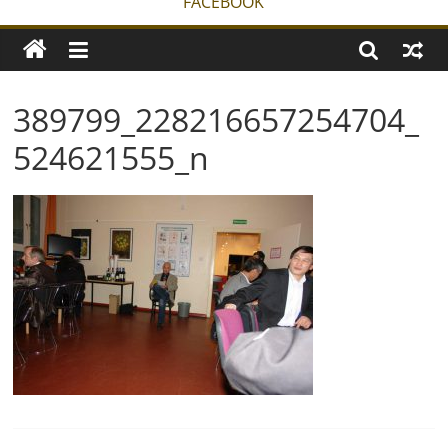
FACEBOOK
389799_228216657254704_
524621555_n