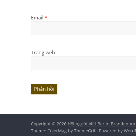
Email
*
Trang web
Copyright © 2026
Hội người Việt Berlin Brandenbur
Theme:
ColorMag
by ThemeGrill. Powered by
WordP