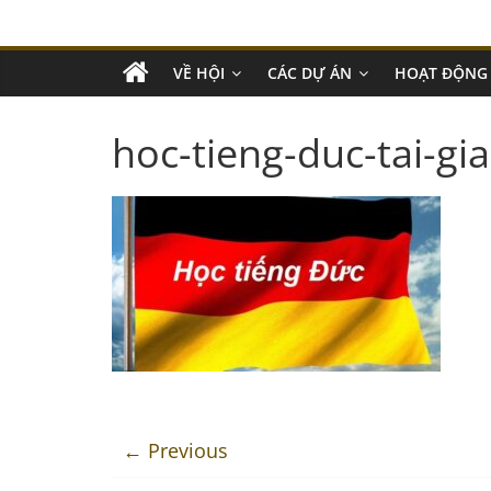
VỀ HỘI
CÁC DỰ ÁN
HOẠT ĐỘNG
hoc-tieng-duc-tai-gi
← Previous