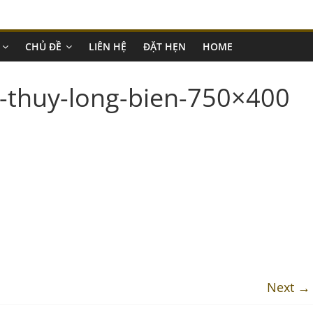
CHỦ ĐỀ
LIÊN HỆ
ĐẶT HẸN
HOME
a-thuy-long-bien-750×400
Next →