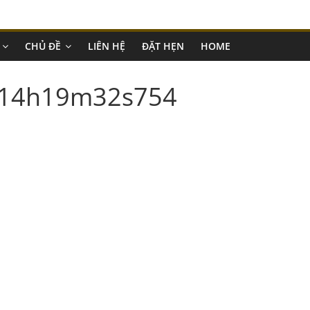
CHỦ ĐỀ
LIÊN HỆ
ĐẶT HẸN
HOME
4-14h19m32s754