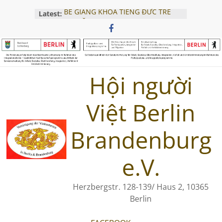
Skip
BẾ GIẢNG KHÓA TIẾNG ĐỨC TRẺ
Latest:
to
EM NĂM 2024
content
Hội thảo Khởi nghiệp 2025 – Thành
công nhờ sự đồng hành của cộng
đồng
Khai giảng lớp tiếng Đức cho trẻ
em – ngày 28.07.2025
Hội người
Buổi Tọa Đàm Pháp Lý Cùng Luật
Sư Traine – Ngày 05.04.2025
Việt Berlin
Hội Người Việt Khai Giảng Lớp
Tiếng Đức A1 2025
Brandenburg
e.V.
Herzbergstr. 128-139/ Haus 2, 10365
Berlin