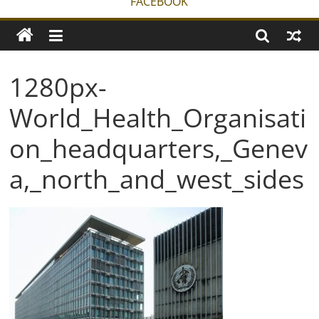
FACEBOOK
1280px-
World_Health_Organisati
on_headquarters,_Genev
a,_north_and_west_sides