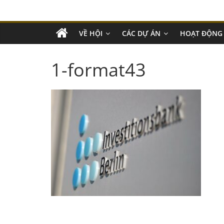
VỀ HỘI
CÁC DỰ ÁN
HOẠT ĐỘNG
1-format43