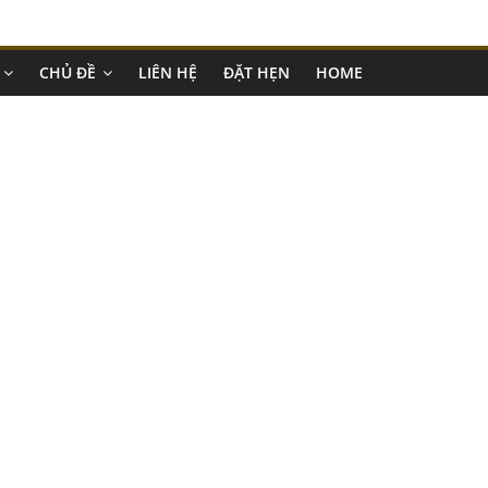
CHỦ ĐỀ
LIÊN HỆ
ĐẶT HẸN
HOME