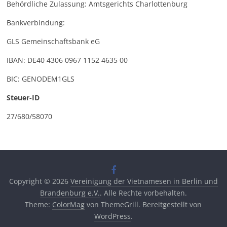
Behördliche Zulassung: Amtsgerichts Charlottenburg
Bankverbindung:
GLS Gemeinschaftsbank eG
IBAN: DE40 4306 0967 1152 4635 00
BIC: GENODEM1GLS
Steuer-ID
27/680/58070
Copyright © 2026
Vereinigung der Vietnamesen in Berlin und
Brandenburg e.V.
. Alle Rechte vorbehalten.
Theme:
ColorMag
von ThemeGrill. Bereitgestellt von
WordPress
.