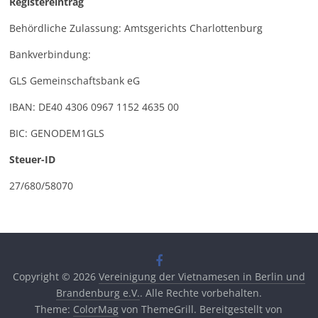
Registereintrag
Behördliche Zulassung: Amtsgerichts Charlottenburg
Bankverbindung:
GLS Gemeinschaftsbank eG
IBAN: DE40 4306 0967 1152 4635 00
BIC: GENODEM1GLS
Steuer-ID
27/680/58070
Copyright © 2026
Vereinigung der Vietnamesen in Berlin und
Brandenburg e.V.
. Alle Rechte vorbehalten.
Theme:
ColorMag
von ThemeGrill. Bereitgestellt von