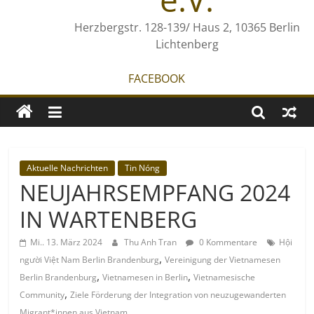
Herzbergstr. 128-139/ Haus 2, 10365 Berlin
Lichtenberg
FACEBOOK
Aktuelle Nachrichten
Tin Nóng
NEUJAHRSEMPFANG 2024
IN WARTENBERG
Mi.. 13. März 2024
Thu Anh Tran
0 Kommentare
Hội
,
người Việt Nam Berlin Brandenburg
Vereinigung der Vietnamesen
,
,
Berlin Brandenburg
Vietnamesen in Berlin
Vietnamesische
,
Community
Ziele Förderung der Integration von neuzugewanderten
Migrant*innen aus Vietnam