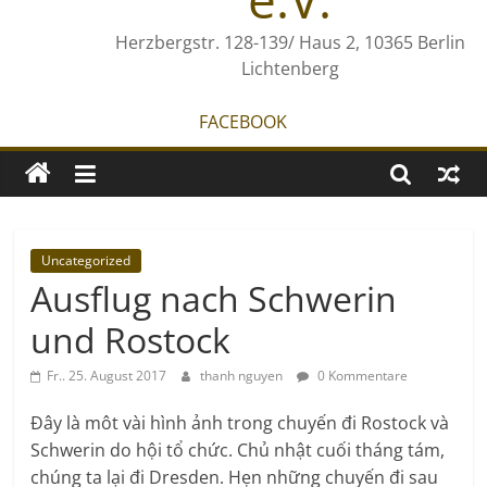
Herzbergstr. 128-139/ Haus 2, 10365 Berlin
Lichtenberg
FACEBOOK
Uncategorized
Ausflug nach Schwerin
und Rostock
Fr.. 25. August 2017
thanh nguyen
0 Kommentare
Đây là môt vài hình ảnh trong chuyến đi Rostock và
Schwerin do hội tổ chức. Chủ nhật cuối tháng tám,
chúng ta lại đi Dresden. Hẹn những chuyến đi sau