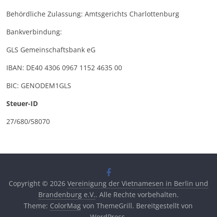
Behördliche Zulassung: Amtsgerichts Charlottenburg
Bankverbindung:
GLS Gemeinschaftsbank eG
IBAN: DE40 4306 0967 1152 4635 00
BIC: GENODEM1GLS
Steuer-ID
27/680/58070
Copyright © 2026
Vereinigung der Vietnamesen in Berlin und
Brandenburg e.V.
. Alle Rechte vorbehalten.
Theme:
ColorMag
von ThemeGrill. Bereitgestellt von
WordPress
.