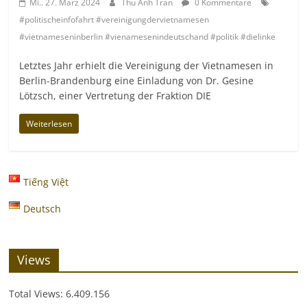
Mi.. 27. März 2024
Thu Anh Tran
0 Kommentare
#politischeinfofahrt #vereinigungdervietnamesen
#vietnameseninberlin #vienamesenindeutschand #politik #dielinke
Letztes Jahr erhielt die Vereinigung der Vietnamesen in
Berlin-Brandenburg eine Einladung von Dr. Gesine
Lötzsch, einer Vertretung der Fraktion DIE
Weiterlesen
Tiếng Việt
Deutsch
Views
Total Views:
6.409.156